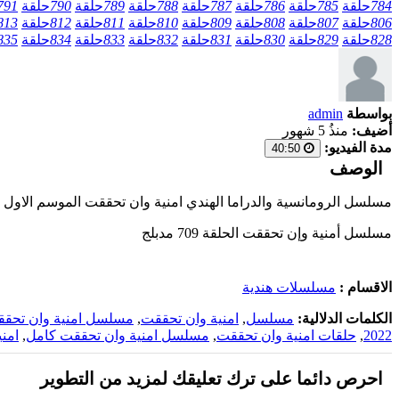
784
حلقة
785
حلقة
786
حلقة
787
حلقة
788
حلقة
789
حلقة
790
حلقة
791
806
حلقة
807
حلقة
808
حلقة
809
حلقة
810
حلقة
811
حلقة
812
حلقة
813
828
حلقة
829
حلقة
830
حلقة
831
حلقة
832
حلقة
833
حلقة
834
حلقة
835
بواسطة
admin
أضيف:
منذُ 5 شهور
مدة الفيديو:
40:50
الوصف
مسلسل الرومانسية والدراما الهندي امنية وان تحققت الموسم الاول الحلقة 709 مدبلجة بالعربية اون لاين على أحدث السيرفرات و
مسلسل أمنية وإن تحققت الحلقة 709 مدبلج
الاقسام :
مسلسلات هندية
الكلمات الدلالية:
مسلسل
,
امنية وان تحققت
,
مسلسل امنية وان تحق
2022
,
حلقات امنية وان تحققت
,
مسلسل امنية وان تحققت كامل
,
امن
احرص دائما على ترك تعليقك لمزيد من التطوير