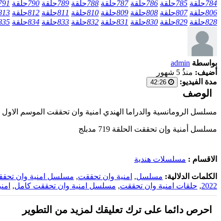
784
حلقة
785
حلقة
786
حلقة
787
حلقة
788
حلقة
789
حلقة
790
حلقة
791
806
حلقة
807
حلقة
808
حلقة
809
حلقة
810
حلقة
811
حلقة
812
حلقة
813
828
حلقة
829
حلقة
830
حلقة
831
حلقة
832
حلقة
833
حلقة
834
حلقة
835
بواسطة
admin
أضيف:
منذُ 5 شهور
مدة الفيديو:
42:26
الوصف
مسلسل الرومانسية والدراما الهندي امنية وان تحققت الموسم الاول الحلقة 719 مدبلجة بالعربية اون لاين على أحدث السيرفرات و
مسلسل أمنية وإن تحققت الحلقة 719 مدبلج
الاقسام :
مسلسلات هندية
الكلمات الدلالية:
مسلسل
,
امنية وان تحققت
,
مسلسل امنية وان تحق
2022
,
حلقات امنية وان تحققت
,
مسلسل امنية وان تحققت كامل
,
امن
احرص دائما على ترك تعليقك لمزيد من التطوير