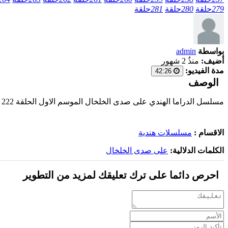
279
حلقة
280
حلقة
281
حلقة
بواسطة
admin
أضيف:
منذُ 2 شهور
مدة الفيديو:
42:26
الوصف
مسلسل الدراما الهندي على صدى الخلخال الموسم الاول الحلقة 222 مدبلجة بالعربية اون لاين 2025 على أحدث السيرفرات وبجودة عالية
الاقسام :
مسلسلات هندية
الكلمات الدلالية:
على صدى الخلخال
احرص دائما على ترك تعليقك لمزيد من التطوير