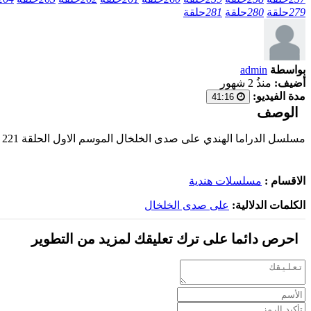
279
حلقة
280
حلقة
281
حلقة
بواسطة
admin
أضيف:
منذُ 2 شهور
مدة الفيديو:
41:16
الوصف
مسلسل الدراما الهندي على صدى الخلخال الموسم الاول الحلقة 221 مدبلجة بالعربية اون لاين 2025 على أحدث السيرفرات وبجودة عالية
الاقسام :
مسلسلات هندية
الكلمات الدلالية:
على صدى الخلخال
احرص دائما على ترك تعليقك لمزيد من التطوير