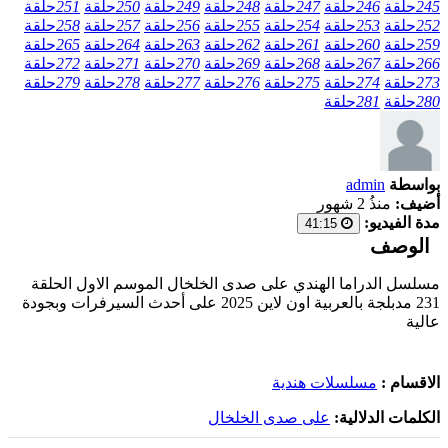
245
حلقة
246
حلقة
247
حلقة
248
حلقة
249
حلقة
250
حلقة
251
حلقة
252
حلقة
253
حلقة
254
حلقة
255
حلقة
256
حلقة
257
حلقة
258
حلقة
259
حلقة
260
حلقة
261
حلقة
262
حلقة
263
حلقة
264
حلقة
265
حلقة
266
حلقة
267
حلقة
268
حلقة
269
حلقة
270
حلقة
271
حلقة
272
حلقة
273
حلقة
274
حلقة
275
حلقة
276
حلقة
277
حلقة
278
حلقة
279
حلقة
280
حلقة
281
حلقة
بواسطة
admin
أضيف:
منذُ 2 شهور
مدة الفيديو:
41:15
الوصف
مسلسل الدراما الهندي على صدى الخلخال الموسم الاول الحلقة
231 مدبلجة بالعربية اون لاين 2025 على أحدث السيرفرات وبجودة
عالية
الاقسام :
مسلسلات هندية
الكلمات الدلالية:
على صدى الخلخال