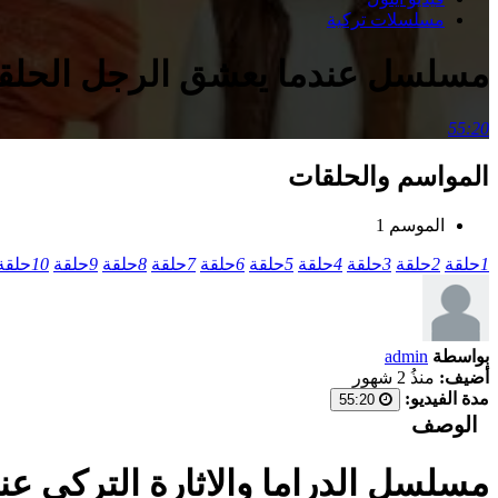
مسلسلات تركية
مسلسل عندما يعشق الرجل الحلقة 21 الحادية والعشرون مد
55:20
المواسم والحلقات
الموسم 1
1
حلقة
2
حلقة
3
حلقة
4
حلقة
5
حلقة
6
حلقة
7
حلقة
8
حلقة
9
حلقة
10
حلقة
بواسطة
admin
أضيف:
منذُ 2 شهور
مدة الفيديو:
55:20
الوصف