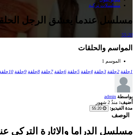
مسلسلات تركية
مسلسل عندما يعشق الرجل الحلقة 15 الخامسة عشر مدب
55:20
المواسم والحلقات
الموسم 1
1
حلقة
2
حلقة
3
حلقة
4
حلقة
5
حلقة
6
حلقة
7
حلقة
8
حلقة
9
حلقة
10
حلقة
بواسطة
admin
أضيف:
منذُ 2 شهور
مدة الفيديو:
55:20
الوصف