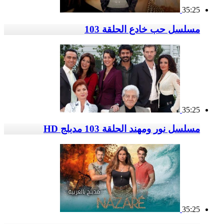
35:25
مسلسل حب خادع الحلقة 103
35:25
مسلسل نور ومهند الحلقة 103 مدبلج HD
35:25