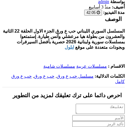
بواسطة
admin
أضيف:
منذُ 3 أسابيع
مدة الفيديو:
42:05
الوصف
المسلسل السوري اللبناني حب ع ورق الجزء الاول الحلقة 22 الثانية
والعشرون من بطولة هيا مرعشلي وأنس طيارة. إستمتعوا
بمسلسلات سورية ولبنانية 2026 حصرية بأفضل السيرفرات
وبجودات متعددة على موقع
ايلول
الاقسام :
مسلسلات عربية
مسلسلات شامية
الكلمات الدلالية:
مسلسل حب ع ورق
,
حب ع ورق
,
حب ع ورق
كامل
احرص دائما على ترك تعليقك لمزيد من التطوير