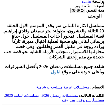
بواسطة
admin
أضيف:
منذُ 4 شهور
مدة الفيديو:
35:59
الوصف
مسلسل الاثارة اللبناني سر وقدر الموسم الاول الحلقة
23 الثالثة والعشرون، بطولة: بيتر سمعان وفادي إبراهيم.
قصة المسلسل: تمحور أحداث المسلسل حول حياة
برلماني لبناني يقع ضحية لعملية اغتيال مدبرة، تاركاً
وراءه زوجة في مقتبل العمر وطفلتين. وفي خضم
محاولتها للاستمرار، تنجذب الأرملة الشابة نحو قصة حب
جديدة مع مدير إحدى الشركات.
شاهد جميع مسلسلات رمضان 2026 بأفضل السيرفرات
وبأعلى جودة على موقع
ايلول
الاقسام :
مسلسلات عربية
مسلسلات شامية
الكلمات الدلالية:
مسلسلات رمضان 2026
,
مسلسلات لبنانية 2026
,
مسلسل سر وقدر
,
سر وقدر