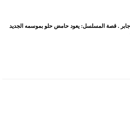
ن، بطولة: إحسان دعدوش وعلي جابر . قصة المسلسل: يعود حامض حلو بموسمه الجديد