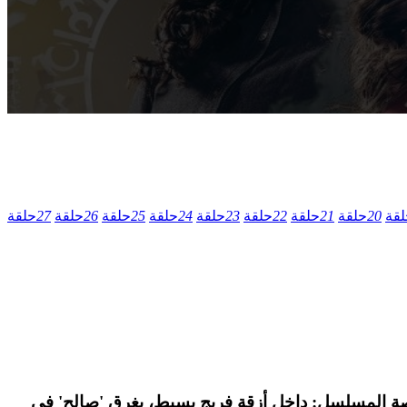
لقة
20
حلقة
21
حلقة
22
حلقة
23
حلقة
24
حلقة
25
حلقة
26
حلقة
27
حلقة
: حسن البلام وشيماء علي. قصة المسلسل: داخل أزقة فريج بسيط، يغرق 'صالح' في