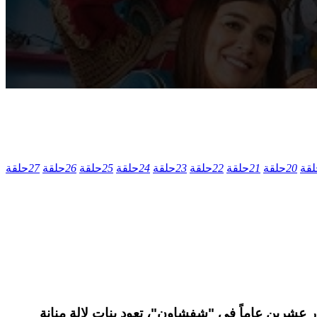
لقة
20
حلقة
21
حلقة
22
حلقة
23
حلقة
24
حلقة
25
حلقة
26
حلقة
27
حلقة
. قصة المسلسل: بعد مرور عشرين عاماً في "شفشاون"، تعود بنات لالة منانة