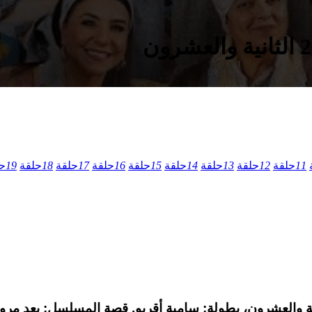
11
حلقة
12
حلقة
13
حلقة
14
حلقة
15
حلقة
16
حلقة
17
حلقة
18
حلقة
19
ح
كوميديا المغربي بنات لالة منانة الحلقة 22 الثانية والعشرون، بطولة: سامية أقريو