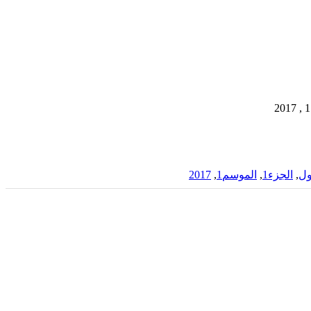
ول
,
الجزء1
,
الموسم1
,
2017