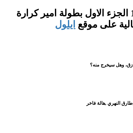
مسلسل الدراما البوليسي المصري كلبش الحلقة السابعة عشر 17 الجزء الاول بطولة امير كرارة
الية على موقع
ايلول
أزق، وهل سيخرج منه؟
ارق النهري ,هالة فاخر