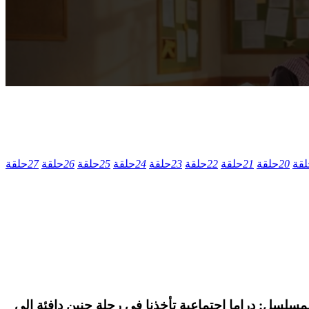
لقة
20
حلقة
21
حلقة
22
حلقة
23
حلقة
24
حلقة
25
حلقة
26
حلقة
27
حلقة
ن، بطولة: فيصل الدوخي. قصة المسلسل: دراما اجتماعية تأخذنا في رحلة حنين دافئة إلى