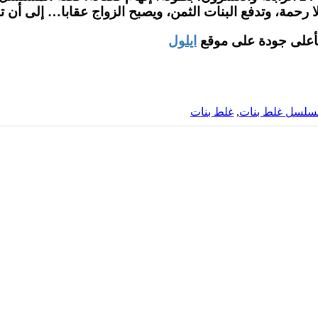
 رحمة، وتدفع البنات الثمن، ويصبح الزواج عقابا… إلى أن ت
ايلول
سلسل غلط بنات
,
غلط بنات