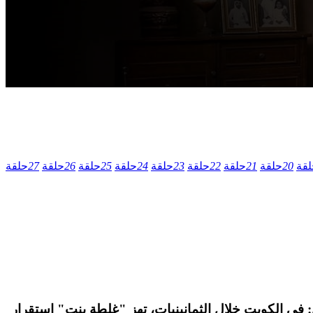
لقة
20
حلقة
21
حلقة
22
حلقة
23
حلقة
24
حلقة
25
حلقة
26
حلقة
27
حلقة
: إلهام فضالة. قصة المسلسل: في الكويت خلال الثمانينيات، تهز "غلطة بنت" استقرار